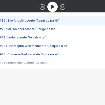
#30 : Eve Angeli raconte "Avant de partir"
#29 : MC Solaar raconte "Bouge de là"
28 : Lorie raconte "Je vais vite"
#27 : Christophe Willem raconte "Jacques a dit"
#26 : Chimène Badi raconte "Entre nous"
#25 : Indochine raconte "3e sexe"
#24 : Zaho raconte "C'est chelou"
#23 : Patrick Bruel raconte "Au café des délices"
#22 : Kyo raconte "Le chemin"
#21 : Nolwenn Leroy raconte "Cassé"
#20 : Patrick Hernandez raconte "Born to be alive"