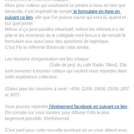
Alors pour celleux qui voudraient se joindre à nous en tant que 
bénévole, il est impératif de remplir
 le formulaire en ligne en 
suivant ce lien
, afin que l'on puisse savoir qui sera là, quand et 
sur quel poste.
Même si ça peut paraître rébarbatif, même les référent.e.s de 
pôle et les membres de la collégiale sont tenu.e.s de remplir le 
formulaire eux aussi pour des questions de logistique.
C’est Flo la référente 
Bénévole
 cette année.
Les réunions d'organisation ont lieu chaque 
mercredi à 19h à 
St Vincent Rive d’Olt
 (Salle de proj' du café Radio Tilleul). Elle 
sont ouvertes à toustes celleux qui veulent nous rejoindre dans 
cette expérience collective. 
La Kinoteam est à fond sur l’orga 
mais vous êtes toujours les bienvenu.e.s pour la rejoindre !
(Dates pour les réunions à venir : 4/06; 11/06; 18/06; 25/06; 2/07 
et 3/07)
Vous pouvez rejoindre
 l'événement facebook en suivant ce lien
. 
On compte sur vous toustes pour diffuser l’info le plus 
largement possible. MerKinomad
C’est parti pour cette nouvelle aventure où on vous attend avec 