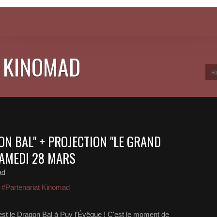
 KINOMAD
ON BAL" + PROJECTION "LE GRAND
 SAMEDI 28 MARS
ad
,
#Partenariat Kinomad
st le Dragon Bal à Puy l’Évêque ! C'est le moment de