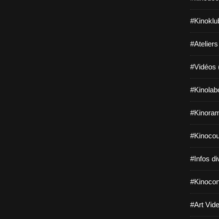
#Kinoklu
#Ateliers
#Vidéos 
#Kinolab
#Kinoram
#Kinocou
#Infos di
#Kinocon
#Art Vide