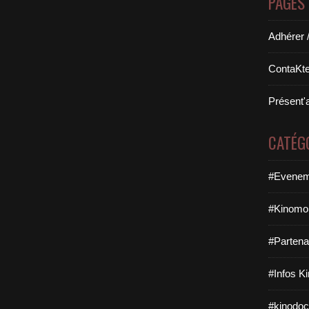
PAGES
Adhérer 
ContaKte
Présent'
CATÉG
#Evenem
#Kinomob
#Partena
#Infos K
#kinodoc