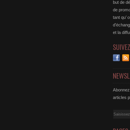
but de dé
de promou
tant qu’ o
d’échange
et la diff
SUIVE
NEWSL
Abonnez-
articles 
Email