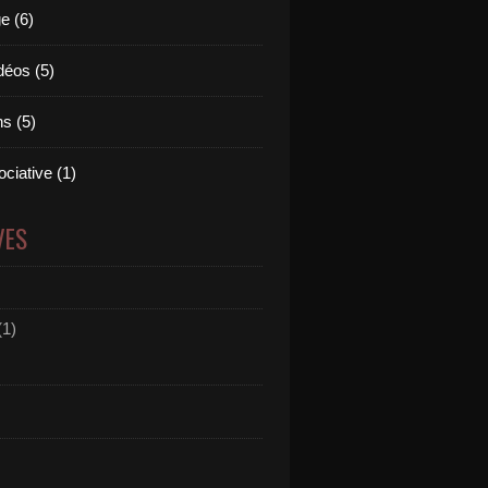
e (6)
déos (5)
s (5)
ciative (1)
VES
(1)