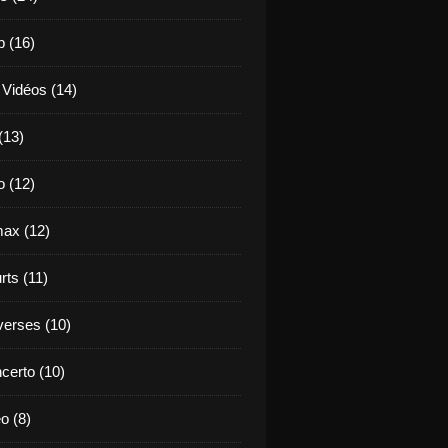
b (16)
 Vidéos (14)
(13)
o (12)
ax (12)
rts (11)
verses (10)
certo (10)
o (8)