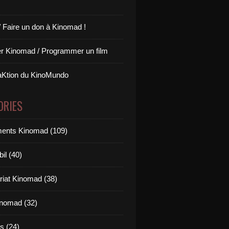
/ Faire un don à Kinomad !
r Kinomad / Programmer un film
aKtion du KinoMundo
ORIES
ents Kinomad (109)
il (40)
riat Kinomad (38)
inomad (32)
s (24)