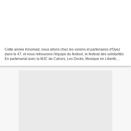
Cette année Kinomad, nous allons chez les voisins et partenaires d'Oyez
dans le 47, et nous retrouvons l'équipe du festisol, le festival des solidarités
En partenariat avec la MJC de Cahors, Les Docks, Musique en Liberté,
Emmaüs Cahors, Le Secours Populaire,...