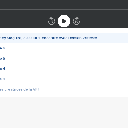
bey Maguire, c'est lui ! Rencontre avec Damien Witecka
e 6
e 5
e 4
e 3
s créatrices de la VF !
e 2
e 1
e Mektoub My Love arrive enfin ! Rencontre avec Shaïn Boumedine et Sal