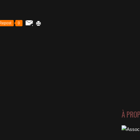
Repost
0
À PRO