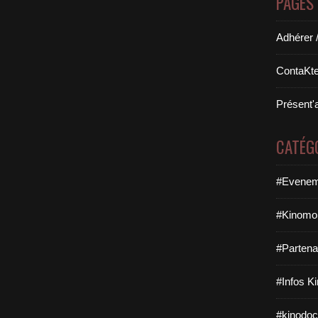
PAGES
Adhérer 
ContaKte
Présent'
CATÉG
#Evenem
#Kinomob
#Partena
#Infos K
#kinodoc