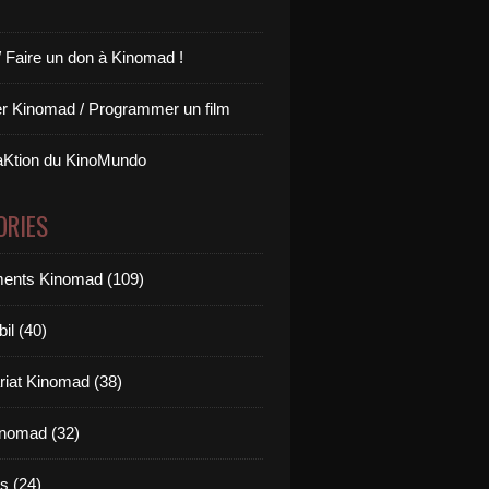
/ Faire un don à Kinomad !
r Kinomad / Programmer un film
aKtion du KinoMundo
ORIES
ents Kinomad (109)
il (40)
riat Kinomad (38)
inomad (32)
s (24)