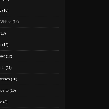
b (16)
 Vidéos (14)
(13)
o (12)
ax (12)
rts (11)
verses (10)
certo (10)
o (8)