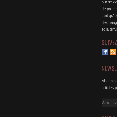
but de dé
de promou
tant qu’ o
d’échange
et la diff
SUIVE
NEWSL
Abonnez-
articles 
Email