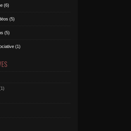
e (6)
déos (5)
s (5)
ciative (1)
VES
(1)