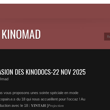
 KINOMAD
ASION DES KINODOCS-22 NOV 2025
nOmad
ous vous proposons unes soirée spéciale en mode
pain.e.s du 18 qui nous accueillent pour l'occaz ! Au
avec le 18 : 𝐘𝐈𝐍𝐓𝐀𝐇 [𝑃𝑟𝑜𝑗𝑒𝑐𝑡𝑖𝑜𝑛