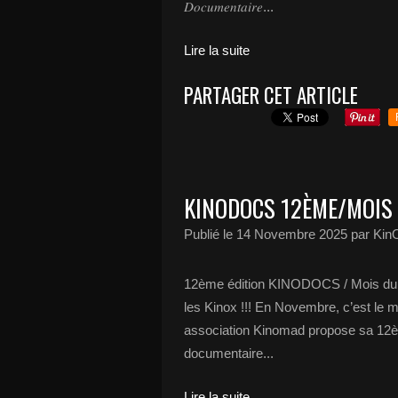
𝐷𝑜𝑐𝑢𝑚𝑒𝑛𝑡𝑎𝑖𝑟𝑒...
Lire la suite
PARTAGER CET ARTICLE
KINODOCS 12ÈME/MOIS
Publié le
14 Novembre 2025
par Ki
12ème édition KINODOCS / Mois du f
les Kinox !!! En Novembre, c’est le m
association Kinomad propose sa 12ème
documentaire...
Lire la suite