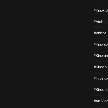
#Kinoklu
#Ateliers
#Vidéos 
#Kinolab
#Kinoram
#Kinocou
#Infos di
#Kinocon
#Art Vide