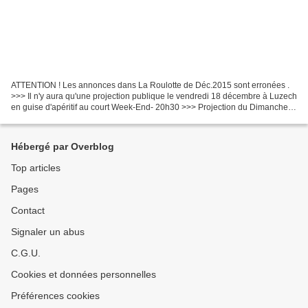
ATTENTION ! Les annonces dans La Roulotte de Déc.2015 sont erronées .
>>> Il n'y aura qu'une projection publique le vendredi 18 décembre à Luzech
en guise d'apéritif au court Week-End- 20h30 >>> Projection du Dimanche
20 Décembre à Grèzes- Le M²- à partir...
Hébergé par Overblog
Top articles
Pages
Contact
Signaler un abus
C.G.U.
Cookies et données personnelles
Préférences cookies