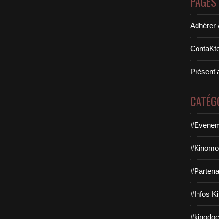
PAGES
Adhérer 
ContaKte
Présent'
CATÉG
#Evenem
#Kinomob
#Partena
#Infos K
#kinodoc