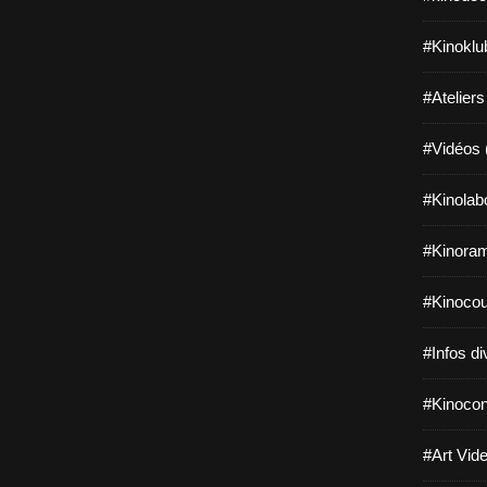
#Kinoklu
#Ateliers
#Vidéos 
#Kinolab
#Kinoram
#Kinocou
#Infos di
#Kinocon
#Art Vide