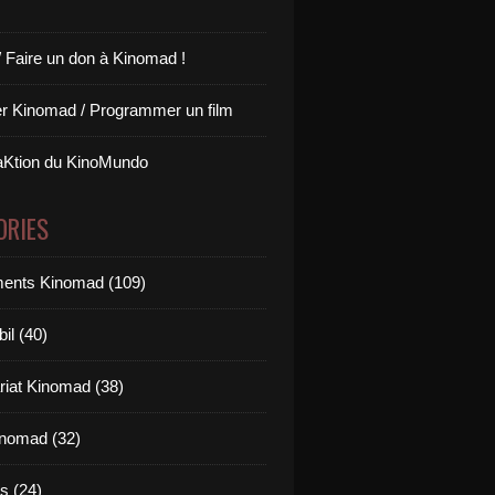
/ Faire un don à Kinomad !
r Kinomad / Programmer un film
aKtion du KinoMundo
ORIES
ents Kinomad (109)
il (40)
riat Kinomad (38)
inomad (32)
s (24)