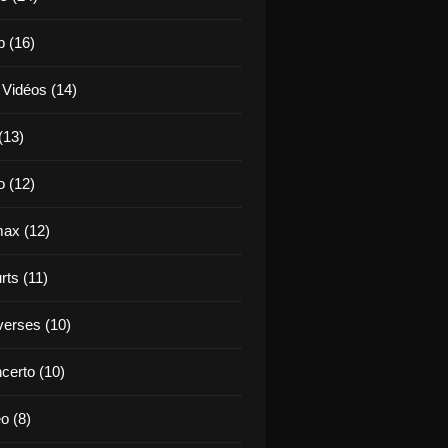
b (16)
 Vidéos (14)
(13)
o (12)
ax (12)
rts (11)
verses (10)
certo (10)
o (8)