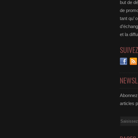
but de dé
de promou
tant qu’ o
d’échange
et la diff
SUIVE
NEWSL
Abonnez-
articles 
Email