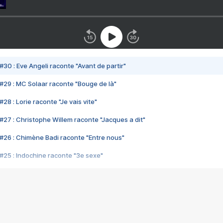
#30 : Eve Angeli raconte "Avant de partir"
#29 : MC Solaar raconte "Bouge de là"
28 : Lorie raconte "Je vais vite"
#27 : Christophe Willem raconte "Jacques a dit"
#26 : Chimène Badi raconte "Entre nous"
#25 : Indochine raconte "3e sexe"
#24 : Zaho raconte "C'est chelou"
#23 : Patrick Bruel raconte "Au café des délices"
#22 : Kyo raconte "Le chemin"