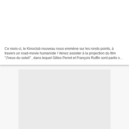
Ce mois-ci, le Kinoclub nouveau nous emmène sur les ronds points, à
travers un road-movie humaniste ! Venez assister à la projection du film
"J'veux du soleil" , dans lequel Gilles Perret et François Ruffin sont partis sur
les routes de France pour rencontrer...