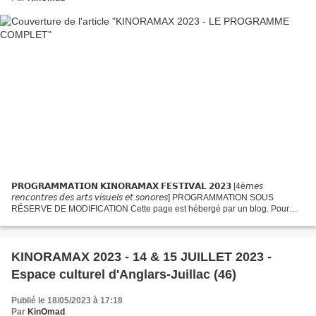
𝗣𝗥𝗢𝗚𝗥𝗔𝗠𝗠𝗔𝗧𝗜𝗢𝗡 𝗞𝗜𝗡𝗢𝗥𝗔𝗠𝗔𝗫 𝗙𝗘𝗦𝗧𝗜𝗩𝗔𝗟 𝟮𝟬𝟮𝟯 [4è𝘮𝘦𝘴
𝘳𝘦𝘯𝘤𝘰𝘯𝘵𝘳𝘦𝘴 𝘥𝘦𝘴 𝘢𝘳𝘵𝘴 𝘷𝘪𝘴𝘶𝘦𝘭𝘴 𝘦𝘵 𝘴𝘰𝘯𝘰𝘳𝘦𝘴] PROGRAMMATION SOUS
RÉSERVE DE MODIFICATION Cette page est hébergé par un blog. Pour
éviter les pubs, nous vous conseillons d'installer un bloqueur de pubs type
Adblock...
KINORAMAX 2023 - 14 & 15 JUILLET 2023 -
Espace culturel d'Anglars-Juillac (46)
Publié le 18/05/2023 à 17:18
Par
KinOmad