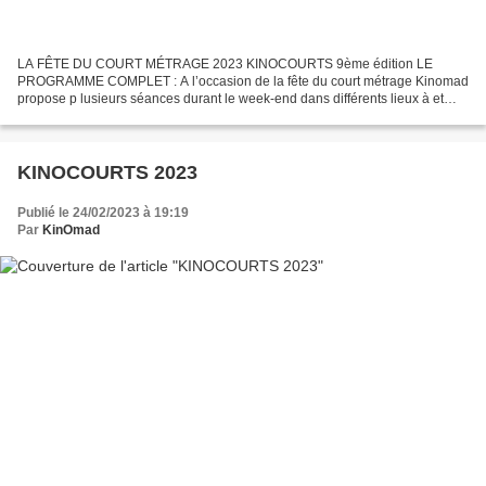
LA FÊTE DU COURT MÉTRAGE 2023 KINOCOURTS 9ème édition LE
PROGRAMME COMPLET : A l’occasion de la fête du court métrage Kinomad
propose p lusieurs séances durant le week-end dans différents lieux à et
autour de Luzech. Les infos complètes sur les films...
KINOCOURTS 2023
Publié le 24/02/2023 à 19:19
Par
KinOmad