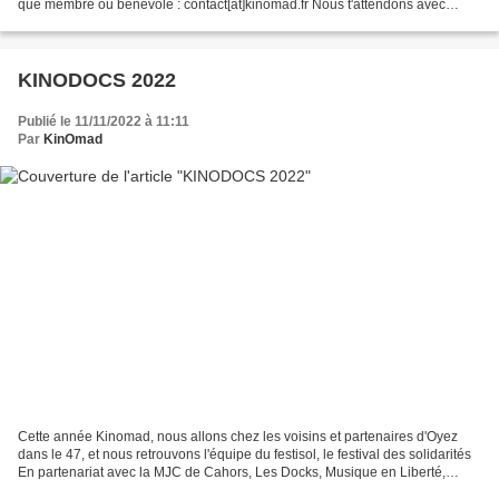
que membre ou bénévole : contact[at]kinomad.fr Nous t'attendons avec
impatience au pied du phare.
KINODOCS 2022
Publié le 11/11/2022 à 11:11
Par
KinOmad
Cette année Kinomad, nous allons chez les voisins et partenaires d'Oyez
dans le 47, et nous retrouvons l'équipe du festisol, le festival des solidarités
En partenariat avec la MJC de Cahors, Les Docks, Musique en Liberté,
Emmaüs Cahors, Le Secours Populaire,...